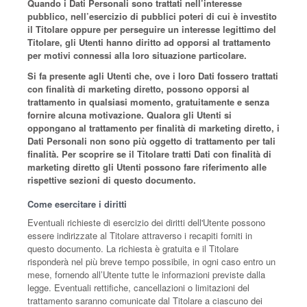
Quando i Dati Personali sono trattati nell’interesse
pubblico, nell’esercizio di pubblici poteri di cui è investito
il Titolare oppure per perseguire un interesse legittimo del
Titolare, gli Utenti hanno diritto ad opporsi al trattamento
per motivi connessi alla loro situazione particolare.
Si fa presente agli Utenti che, ove i loro Dati fossero trattati
con finalità di marketing diretto, possono opporsi al
trattamento in qualsiasi momento, gratuitamente e senza
fornire alcuna motivazione. Qualora gli Utenti si
oppongano al trattamento per finalità di marketing diretto, i
Dati Personali non sono più oggetto di trattamento per tali
finalità. Per scoprire se il Titolare tratti Dati con finalità di
marketing diretto gli Utenti possono fare riferimento alle
rispettive sezioni di questo documento.
Come esercitare i diritti
Eventuali richieste di esercizio dei diritti dell'Utente possono
essere indirizzate al Titolare attraverso i recapiti forniti in
questo documento. La richiesta è gratuita e il Titolare
risponderà nel più breve tempo possibile, in ogni caso entro un
mese, fornendo all’Utente tutte le informazioni previste dalla
legge. Eventuali rettifiche, cancellazioni o limitazioni del
trattamento saranno comunicate dal Titolare a ciascuno dei