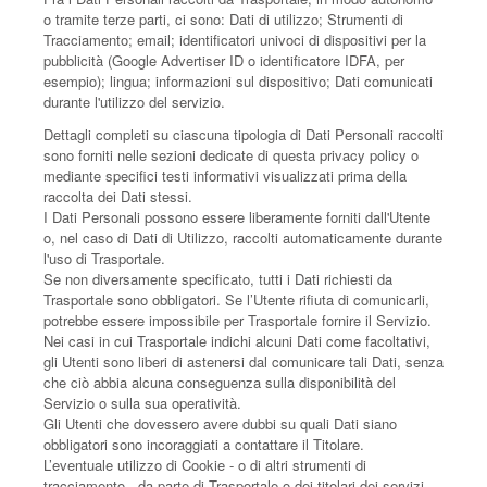
o tramite terze parti, ci sono: Dati di utilizzo; Strumenti di
Tracciamento; email; identificatori univoci di dispositivi per la
pubblicità (Google Advertiser ID o identificatore IDFA, per
esempio); lingua; informazioni sul dispositivo; Dati comunicati
durante l'utilizzo del servizio.
Dettagli completi su ciascuna tipologia di Dati Personali raccolti
sono forniti nelle sezioni dedicate di questa privacy policy o
mediante specifici testi informativi visualizzati prima della
raccolta dei Dati stessi.
I Dati Personali possono essere liberamente forniti dall'Utente
o, nel caso di Dati di Utilizzo, raccolti automaticamente durante
l'uso di Trasportale.
Se non diversamente specificato, tutti i Dati richiesti da
Trasportale sono obbligatori. Se l’Utente rifiuta di comunicarli,
potrebbe essere impossibile per Trasportale fornire il Servizio.
Nei casi in cui Trasportale indichi alcuni Dati come facoltativi,
gli Utenti sono liberi di astenersi dal comunicare tali Dati, senza
che ciò abbia alcuna conseguenza sulla disponibilità del
Servizio o sulla sua operatività.
Gli Utenti che dovessero avere dubbi su quali Dati siano
obbligatori sono incoraggiati a contattare il Titolare.
L’eventuale utilizzo di Cookie - o di altri strumenti di
tracciamento - da parte di Trasportale o dei titolari dei servizi