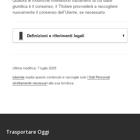
Qualora le modifiche interessino trattamenti la cui base
giuridica è il consenso, il Titolare provvederà a raccogliere
nuovamente il consenso dell’Utente, se necessario.
Definizioni e riferimenti legali
Ultima modifica: 7 luglio 2025
iubenda
ospita questo contenuto e raccoglie solo
i Dati Personali
strettamente necessari
alla sua fornitura.
Trasportare Oggi