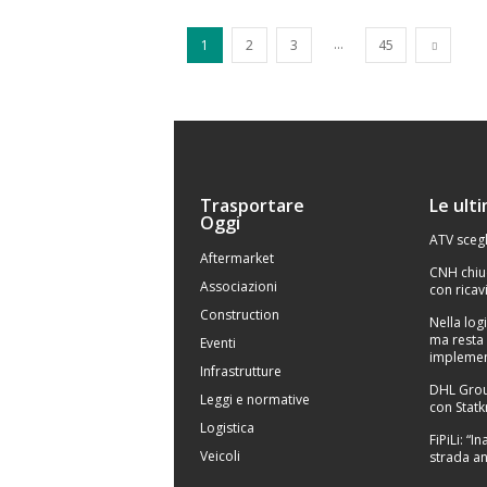
...
1
2
3
45
Trasportare
Le ult
Oggi
ATV scegl
Aftermarket
CNH chiu
Associazioni
con ricavi
Construction
Nella logi
ma resta 
Eventi
implemen
Infrastrutture
DHL Grou
Leggi e normative
con Statk
Logistica
FiPiLi: “
Veicoli
strada an