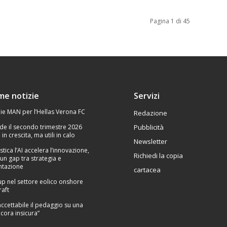
Pagina 1 di 45
ime notizie
Servizi
ie MAN per l’Hellas Verona FC
Redazione
de il secondo trimestre 2026
Pubblicità
 in crescita, ma utili in calo
Newsletter
stica l’AI accelera l’innovazione,
Richiedi la copia
un gap tra strategia e
tazione
cartacea
p nel settore eolico onshore
raft
Inaccettabile il pedaggio su una
cora insicura”